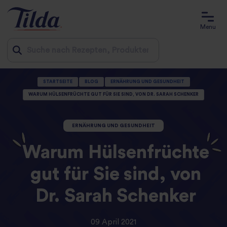
Menu
Jump
STARTSEITE
BLOG
ERNÄHRUNG UND GESUNDHEIT
to
WARUM HÜLSENFRÜCHTE GUT FÜR SIE SIND, VON DR. SARAH SCHENKER
content
ERNÄHRUNG UND GESUNDHEIT
Warum Hülsenfrüchte
gut für Sie sind, von
Dr. Sarah Schenker
09 April 2021