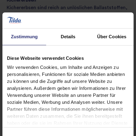
Kichererbsen sind reich an unlöslichen Ballaststoffen,
die eine gesunde Verdauung fördern. Zudem beugen
die enthaltenen Antioxidantien Zellschäden vor.
Studien haben gezeigt, dass ein gesteigerter Verzehr
Zustimmung
Details
Über Cookies
von Kichererbsen die Insulinfunktion des Körpers und
die Blutzuckerregulierung verbessern.
Kichererbsen sind äußerst vielseitig – ob als Zutat in
Diese Webseite verwendet Cookies
Currys, Eintöpfen und Salaten oder als Basis für
Wir verwenden Cookies, um Inhalte und Anzeigen zu
Hummus und Falafel.
personalisieren, Funktionen für soziale Medien anbieten
zu können und die Zugriffe auf unsere Website zu
Schwarze Bohnen
analysieren. Außerdem geben wir Informationen zu Ihrer
Bereits eine Portion schwarze Bohnen liefert ein
Verwendung unserer Website an unsere Partner für
Drittel der empfohlenen täglichen Eiweißmenge für
soziale Medien, Werbung und Analysen weiter. Unsere
Erwachsene. Darüber hinaus halten sie dank Omega-
Partner führen diese Informationen möglicherweise mit
3-Fettsäuren die Gelenke und das Herz gesund.
weiteren Daten zusammen, die Sie ihnen bereitgestellt
haben oder die sie im Rahmen Ihrer Nutzung der Dienste
Schwarze Bohnen sind eine perfekte Ergänzung zu
gesammelt haben.
Einwilligungsauswahl