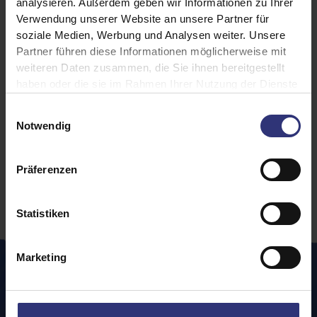
Mahlzeiten im
analysieren. Außerdem geben wir Informationen zu Ihrer
Handumdrehen.
Verwendung unserer Website an unsere Partner für
soziale Medien, Werbung und Analysen weiter. Unsere
Entdecken Sie unsere
Partner führen diese Informationen möglicherweise mit
hochwertigen
weiteren Daten zusammen, die Sie ihnen bereitgestellt
Reisprodukte und
haben oder die sie im Rahmen Ihrer Nutzung der Dienste
unkomplizierten
gesammelt haben.
Rezepte, die perfekt
Einwilligungsauswahl
zu Ihrem
Notwendig
dynamischen
Lebensstil passen.
Präferenzen
Statistiken
Marketing