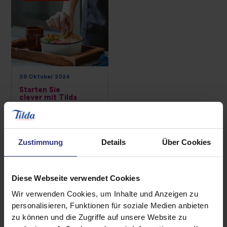
09 Oktober 2024
Starten Sie
clever mit Tilda
Das Leben ist
hektisch, aber
gesunde Ernährung
Zustimmung
Details
Über Cookies
muss nicht
kompliziert sein. Mit
Tilda gelingt Ihnen
Diese Webseite verwendet Cookies
jeder Tag mit
Wir verwenden Cookies, um Inhalte und Anzeigen zu
schnellen,
personalisieren, Funktionen für soziale Medien anbieten
nahrhaften
zu können und die Zugriffe auf unsere Website zu