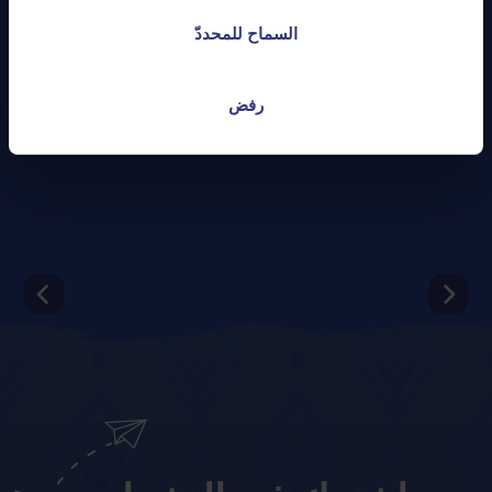
السماح للمحددّ
رفض