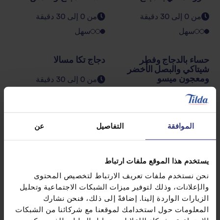
من 0 إلى 30 دقيقة
من 0 إلى 30 دقيقة
سهل
سهل
حساء بالدجاج وفطر
دجاج تكا مسالا
شيتاكي والبصل الأخضر
ومعجون ميسو
من 0 إلى 30 دقيقة
سهل
من 0 إلى 30 دقيقة
سهل
الموافقة
التفاصيل
عن
أرز مقلي بالبيض
روبيان جالفريزي
يستخدم هذا الموقع ملفات ارتباط
من 31 إلى 60 دقيقة
من 0 إلى 30 دقيقة
نحن نستخدم ملفات تعريف الارتباط لتخصيص المحتوى
سهل
سهل
والإعلانات، وذلك لتوفير ميزات الشبكات الاجتماعية وتحليل
الزيارات الواردة إلينا. إضافةً إلى ذلك، فنحن نشارك
المعلومات حول استخدامك لموقعنا مع شركائنا من الشبكات
3
2
1