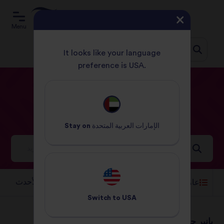
Menu
It looks like your language
preference is USA.
Jum
الصفحة الرئيسية
الوصفات
هندي
t
conten
هندي
الوصفات
الإمارات العربية المتحدة
Stay on
أفكار ملهمة لعالم مفعم بالنكهات
الفرز حسب:
عامل التصفية
Switch to
USA
بانير جالفريزي
دجاج تكا مسالا