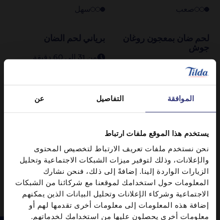
صعب
سهل
لحم ضأن بمعجون روغان
برياني لحم الضأن
جوش
من 31 إلى 60 دقيقة
من 31 إلى 60 دقيقة
سهل
سهل
الموافقة
التفاصيل
عن
دجاج بالكاري لذيذ
برياني الخضار المخبوز
من 31 إلى 60 دقيقة
من 0 إلى 30 دقيقة
يستخدم هذا الموقع ملفات ارتباط
سهل
سهل
نحن نستخدم ملفات تعريف الارتباط لتخصيص المحتوى
والإعلانات، وذلك لتوفير ميزات الشبكات الاجتماعية وتحليل
الزيارات الواردة إلينا. إضافةً إلى ذلك، فنحن نشارك
المعلومات حول استخدامك لموقعنا مع شركائنا من الشبكات
الاجتماعية وشركاء الإعلانات وتحليل البيانات الذين يمكنهم
إضافة هذه المعلومات إلى معلومات أخرى تقدمها لهم أو
معلومات أخرى يحصلون عليها من استخدامك لخدماتهم.