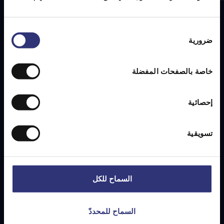
اختيار
الوصفات
المميزة
ضرورية
الموافقة
خاصة بالصفحات المفضلة
إحصائية
تسويقية
السماح للكل
السماح للمحددّ